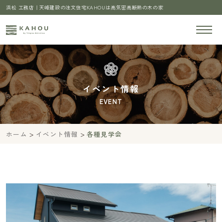
浜松 工務店｜天峰建設の注文住宅KAHOUは高気密高断熱の木の家
イベント情報
EVENT
>
>
ホーム
イベント情報
各種見学会