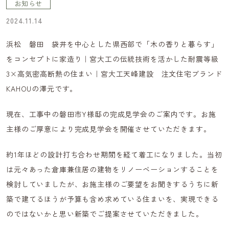
お知らせ
2024.11.14
浜松 磐田 袋井を中心とした県西部で「木の香りと暮らす」
をコンセプトに家造り｜宮大工の伝統技術を活かした耐震等級
3×高気密高断熱の住まい｜宮大工天峰建設 注文住宅ブランド
KAHOUの澤元です。
現在、工事中の磐田市Y様邸の完成見学会のご案内です。お施
主様のご厚意により完成見学会を開催させていただきます。
約1年ほどの設計打ち合わせ期間を経て着工になりました。当初
は元々あった倉庫兼住居の建物をリノーベーションすることを
検討していましたが、お施主様のご要望をお聞きするうちに新
築で建てるほうが予算も含め求めている住まいを、実現できる
のではないかと思い新築でご提案させていただきました。