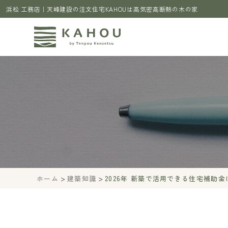
浜松 工務店｜天峰建設の注文住宅KAHOUは高気密高断熱の木の家
>
>
ホーム
建築知識
2026年 新築で活用できる住宅補助