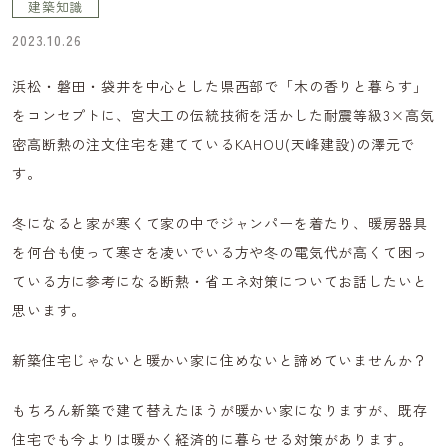
建築知識
2023.10.26
浜松・磐田・袋井を中心とした県西部で「木の香りと暮らす」
をコンセプトに、宮大工の伝統技術を活かした耐震等級3×高気
密高断熱の注文住宅を建てているKAHOU(天峰建設)の澤元で
す。
冬になると家が寒くて家の中でジャンパーを着たり、暖房器具
を何台も使って寒さを凌いでいる方や冬の電気代が高くて困っ
ている方に参考になる断熱・省エネ対策についてお話したいと
思います。
新築住宅じゃないと暖かい家に住めないと諦めていませんか？
もちろん新築で建て替えたほうが暖かい家になりますが、既存
住宅でも今よりは暖かく経済的に暮らせる対策があります。