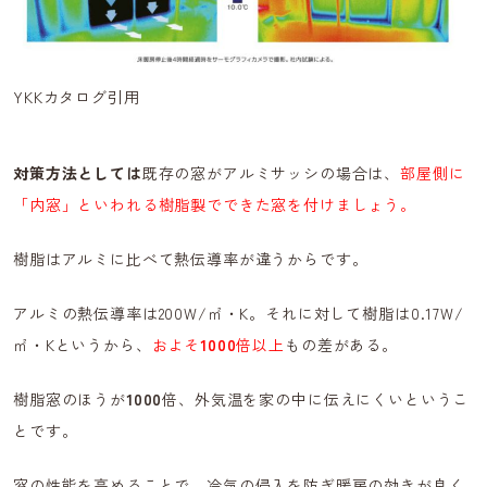
YKKカタログ引用
対策方法としては
既存の窓がアルミサッシの場合は、
部屋側に
「内窓」といわれる樹脂製でできた窓を付けましょう。
樹脂はアルミに比べて熱伝導率が違うからです。
アルミの熱伝導率は200W/㎡・K。それに対して樹脂は0.17W/
㎡・Kというから、
およそ
1000
倍以上
もの差がある。
樹脂窓のほうが
1000
倍、外気温を家の中に伝えにくいというこ
とです。
窓の性能を高めることで、冷気の侵入を防ぎ暖房の効きが良く