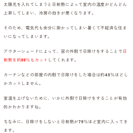
太陽光を入れてしまうと日射熱によって室内の温度がどんどん
上昇してしまい、冷房の効きが悪くなります。
そのため、電気代も余分に掛かってしまい暑くて不経済な住ま
いになってしまいます。
アウターシェードによって、窓の外側で日除けをすることで
日
射熱を約
88
％もカット
してくれます。
カーテンなどの部屋の内側で日除けをした場合は約
40
％ほどし
かカットしません。
室温を上げないために、いかに外側で日除けをすることが有効
的かわかりますね。
ちなみに、日除けをしないと日射熱が
79
％ほど室内に入ってき
ます。